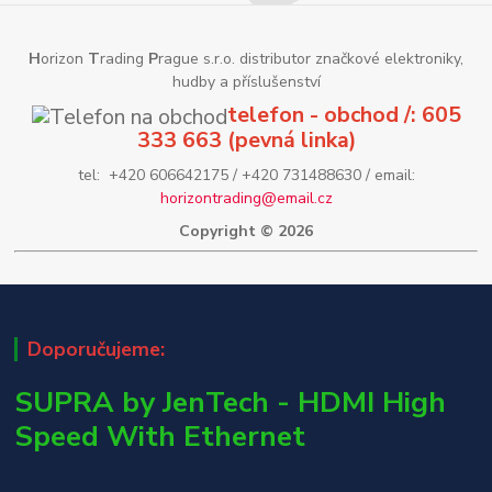
H
orizon
T
rading
P
rague s.r.o. distributor značkové elektroniky,
hudby a příslušenství
telefon - obchod /: 605
333 663 (pevná linka)
tel: +420 606642175 / +420 731488630 / email:
horizontrading@email.cz
Copyright © 2026
Doporučujeme:
SUPRA by JenTech - HDMI High
Speed With Ethernet