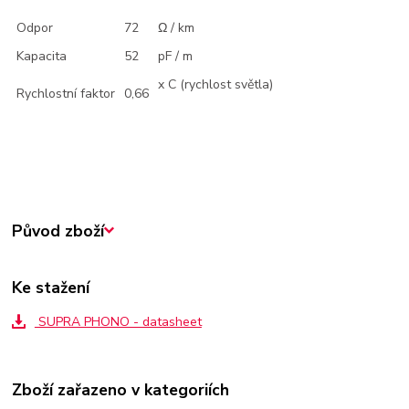
Odpor
72
Ω / km
Kapacita
52
pF / m
x C (rychlost světla)
Rychlostní faktor
0,66
Původ zboží
Ke stažení
SUPRA PHONO - datasheet
Zboží zařazeno v kategoriích