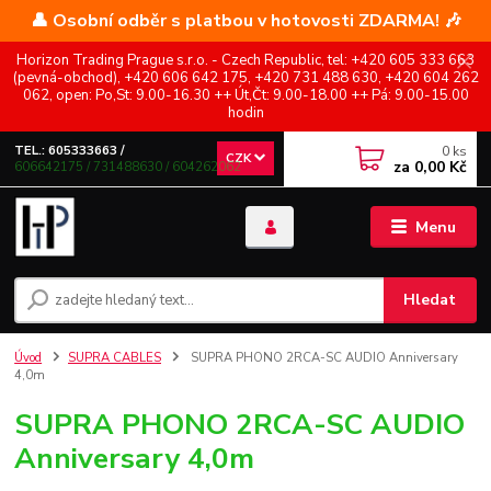
👤 Osobní odběr s platbou v hotovosti ZDARMA! 🎶
Horizon Trading Prague s.r.o. - Czech Republic, tel: +420 605 333 663
(pevná-obchod), +420 606 642 175, +420 731 488 630, +420 604 262
062, open: Po,St: 9.00-16.30 ++ Út,Čt: 9.00-18.00 ++ Pá: 9.00-15.00
hodin
0
ks
TEL.: 605333663 /
CZK
za
0,00 Kč
606642175 / 731488630 / 604262062
Menu
Hledat
Úvod
SUPRA CABLES
SUPRA PHONO 2RCA-SC AUDIO Anniversary
4,0m
SUPRA PHONO 2RCA-SC AUDIO
Anniversary 4,0m