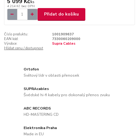
5 099 Kč
/
ks
4 214 Kč
bez DPH
Přidat do košíku
Číslo produktu:
1001909637
EAN kód:
7330060209000
Výrobce:
Supra Cables
Hlídat cenu / dostupnost
Ortofon
Světový lídr v oblasti přenosek
SUPRAcables
Švédské hi-fi kabely pro dokonalý přenos zvuku
ABC RECORDS
HD-MASTERING CD
Elektronika Praha
Made in EU