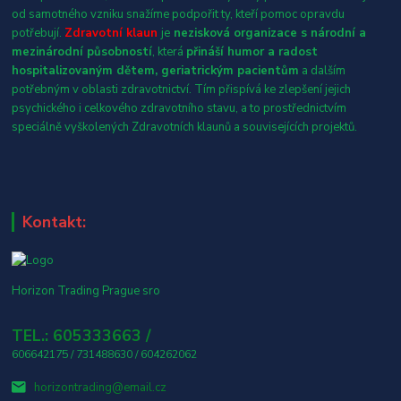
od samotného vzniku snažíme podpořit ty, kteří pomoc opravdu
potřebují.
Zdravotní klaun
je
nezisková organizace s národní a
mezinárodní působností
, která
přináší humor a radost
hospitalizovaným dětem, geriatrickým pacientům
a dalším
potřebným v oblasti zdravotnictví. Tím přispívá ke zlepšení jejich
psychického i celkového zdravotního stavu, a to prostřednictvím
speciálně vyškolených Zdravotních klaunů a souvisejících projektů.
Kontakt:
Horizon Trading Prague sro
TEL.: 605333663 /
606642175 / 731488630 / 604262062
horizontrading@email.cz