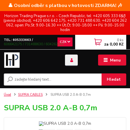
👤 Osobní odběr s platbou v hotovosti ZDARMA! 🎶
Horizon Trading Prague s.r.o. - Czech Republic, tel: +420 605 333 663
(pevná-obchod), +420 606 642 175, +420 731 488 630, +420 604 262
062, open: Po,St: 9.00-16.30 ++ Út,Čt: 9.00-18.00 ++ Pá: 9.00-15.00
hodin
0
ks
TEL.: 605333663 /
CZK
za
0,00 Kč
606642175 / 731488630 / 604262062
Menu
Hledat
Úvod
SUPRA CABLES
SUPRA USB 2.0 A-B 0,7m
SUPRA USB 2.0 A-B 0,7m