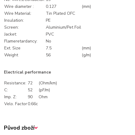
Wire diameter :
0.127
(mm)
Wire Material:
Tin Plated OFC
Insulation:
PE
Screen:
Aluminium/Pet Foil
Jacket:
PVC
Flameretardancy:
No
Ext. Size
7.5
(mm)
Weight
56
(g/m)
Electrical performance
Resistance:
72
(Ohm/km)
C:
52
(pF/m)
Imp. Z:
90
Ohm
Velo. Factor
0.66c
Původ zboží