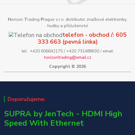
H
orizon
T
rading
P
rague s.r.o. distributor značkové elektroniky,
hudby a příslušenství
telefon - obchod /: 605
333 663 (pevná linka)
tel: +420 606642175 / +420 731488630 / email:
horizontrading@email.cz
Copyright © 2026
Doporučujeme:
SUPRA by JenTech - HDMI High
Speed With Ethernet