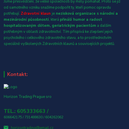
Jsme přesvědčení, že velké společnosti by měly pomáhat. Proto se již
od samotného vzniku snažíme podpořit ty, kteří pomoc opravdu
potřebují.
Zdravotní klaun
je
nezisková organizace s národní a
mezinárodní působností
, která
přináší humor a radost
hospitalizovaným dětem, geriatrickým pacientům
a dalším
potřebným v oblasti zdravotnictví. Tím přispívá ke zlepšení jejich
psychického i celkového zdravotního stavu, a to prostřednictvím
speciálně vyškolených Zdravotních klaunů a souvisejících projektů.
Kontakt:
Horizon Trading Prague sro
TEL.: 605333663 /
606642175 / 731488630 / 604262062
horizontrading@email.cz