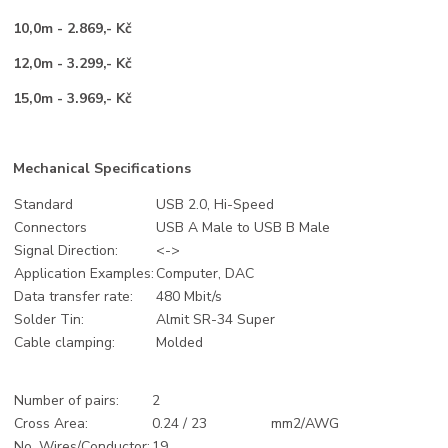
10,0m - 2.869,- Kč
12,0m - 3.299,- Kč
15,0m - 3.969,- Kč
Mechanical Specifications
Standard
USB 2.0, Hi-Speed
Connectors
USB A Male to USB B Male
Signal Direction:
<->
Application Examples:
Computer, DAC
Data transfer rate:
480 Mbit/s
Solder Tin:
Almit SR-34 Super
Cable clamping:
Molded
Number of pairs:
2
Cross Area:
0.24 / 23
mm2/AWG
No. Wires/Conductor:
19