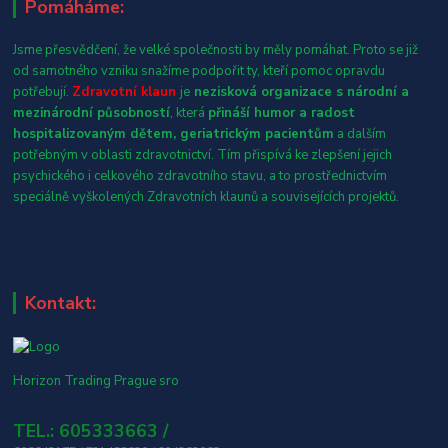
Pomáháme:
Jsme přesvědčení, že velké společnosti by měly pomáhat. Proto se již
od samotného vzniku snažíme podpořit ty, kteří pomoc opravdu
potřebují.
Zdravotní klaun
je
nezisková organizace s národní a
mezinárodní působností
, která
přináší humor a radost
hospitalizovaným dětem, geriatrickým pacientům
a dalším
potřebným v oblasti zdravotnictví. Tím přispívá ke zlepšení jejich
psychického i celkového zdravotního stavu, a to prostřednictvím
speciálně vyškolených Zdravotních klaunů a souvisejících projektů.
Kontakt:
Horizon Trading Prague sro
TEL.: 605333663 /