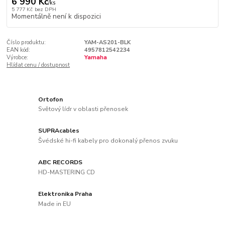
6 990 Kč
/
ks
5 777 Kč
bez DPH
Momentálně není k dispozici
Číslo produktu:
YAM-AS201-BLK
EAN kód:
4957812542234
Výrobce:
Yamaha
Hlídat cenu / dostupnost
Ortofon
Světový lídr v oblasti přenosek
SUPRAcables
Švédské hi-fi kabely pro dokonalý přenos zvuku
ABC RECORDS
HD-MASTERING CD
Elektronika Praha
Made in EU