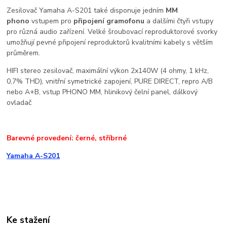
Zesilovač Yamaha A-S201 také disponuje jedním
MM
phono
vstupem pro
připojení gramofonu
a dalšími čtyři vstupy
pro různá audio zařízení. Velké šroubovací reproduktorové svorky
umožňují pevné připojení reproduktorů kvalitními kabely s větším
průměrem.
HIFI stereo zesilovač, maximální výkon 2x140W (4 ohmy, 1 kHz,
0,7% THD), vnitřní symetrické zapojení, PURE DIRECT, repro A/B
nebo A+B, vstup PHONO MM, hlinikový čelní panel, dálkový
ovladač
Barevné provedení: černé, stříbrné
Yamaha A-S201
Ke stažení