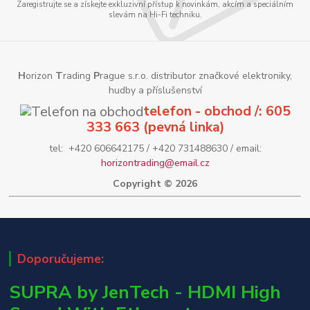
Zaregistrujte se a získejte exkluzivní přístup k novinkám, akcím a speciálním
slevám na Hi-Fi techniku.
H
orizon
T
rading
P
rague s.r.o. distributor značkové elektroniky,
hudby a příslušenství
telefon - obchod /: 605
333 663 (pevná linka)
tel: +420 606642175 / +420 731488630 / email:
horizontrading@email.cz
Copyright © 2026
Doporučujeme:
SUPRA by JenTech - HDMI High