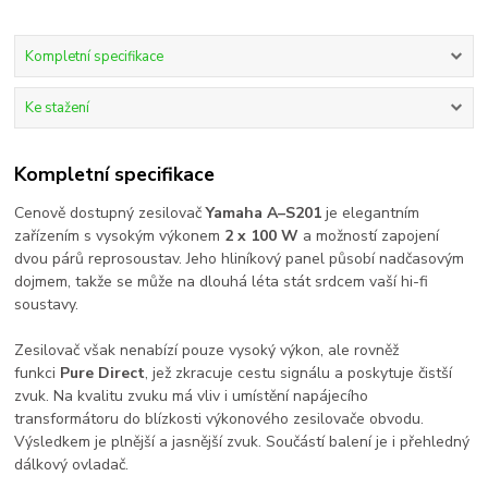
Kompletní specifikace
Ke stažení
Kompletní specifikace
Cenově dostupný zesilovač
Yamaha A–S201
je elegantním
zařízením s vysokým výkonem
2 x 100 W
a možností zapojení
dvou párů reprosoustav. Jeho hliníkový panel působí nadčasovým
dojmem, takže se může na dlouhá léta stát srdcem vaší hi-fi
soustavy.
Zesilovač však nenabízí pouze vysoký výkon, ale rovněž
funkci
Pure Direct
, jež zkracuje cestu signálu a poskytuje čistší
zvuk. Na kvalitu zvuku má vliv i umístění napájecího
transformátoru do blízkosti výkonového zesilovače obvodu.
Výsledkem je plnější a jasnější zvuk. Součástí balení je i přehledný
dálkový ovladač.