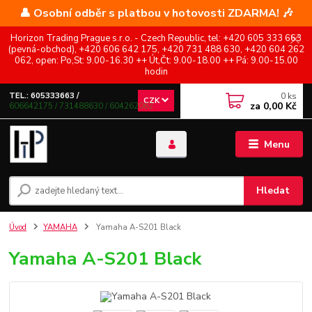
👤 Osobní odběr s platbou v hotovosti ZDARMA! 🎶
Horizon Trading Prague s.r.o. - Czech Republic, tel: +420 605 333 663
(pevná-obchod), +420 606 642 175, +420 731 488 630, +420 604 262
062, open: Po,St: 9.00-16.30 ++ Út,Čt: 9.00-18.00 ++ Pá: 9.00-15.00
hodin
0
ks
TEL.: 605333663 /
CZK
za
0,00 Kč
606642175 / 731488630 / 604262062
Menu
Hledat
Úvod
YAMAHA
Yamaha A-S201 Black
Yamaha A-S201 Black