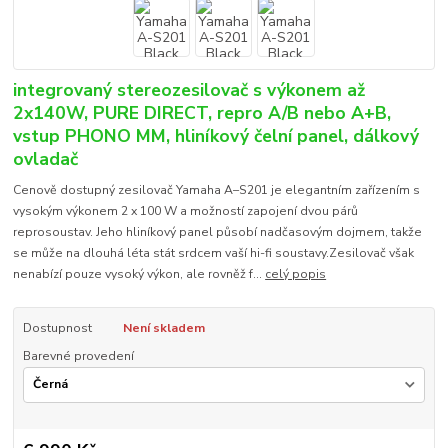
integrovaný stereozesilovač s výkonem až
2x140W, PURE DIRECT, repro A/B nebo A+B,
vstup PHONO MM, hliníkový čelní panel, dálkový
ovladač
Cenově dostupný zesilovač Yamaha A–S201 je elegantním zařízením s
vysokým výkonem 2 x 100 W a možností zapojení dvou párů
reprosoustav. Jeho hliníkový panel působí nadčasovým dojmem, takže
se může na dlouhá léta stát srdcem vaší hi-fi soustavy.Zesilovač však
nenabízí pouze vysoký výkon, ale rovněž f...
celý popis
Dostupnost
Není skladem
Barevné provedení