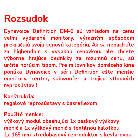
Rozsudok
Dynavoice Definition DM-6 sú vzhľadom na cenu
veľmi vydarené monitory, výrazným spôsobom
prekračujú svoju cenovú kategóriu. Ak sa nepachtíte
za highendom s vysokou cenovkou, ale chcete
výborne hrajúce bedničky za rozumnú cenu, sú
určite horúcim tipom. Pre milovníkov domáceho kina
ponúka Dynavoice v sérii Definition ešte menšie
monitory, center, subwoofer a trojicu stĺpových
reprosústav !
Konštrukcia:
regálové reprosústavy s basreflexom
Použité meniče:
výškový modul obsahujúci 1x páskový výškový
menič a 1x výškový menič s textilnou kalotkou
1x 165 mm stredobasový reproduktor s kevlarovou