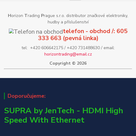
H
orizon
T
rading
P
rague s.r.o. distributor značkové elektroniky,
hudby a příslušenství
telefon - obchod /: 605
333 663 (pevná linka)
tel: +420 606642175 / +420 731488630 / email:
horizontrading@email.cz
Copyright © 2026
Doporučujeme:
SUPRA by JenTech - HDMI High
Speed With Ethernet