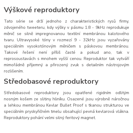
Výškové reproduktory
Tato série se drží jednoho z charakteristických rysů firmy,
zdvojeného tweeteru, kdy výšky v pásmu 1.8 - 9kHz reprodukuje
měnič se silně impregnovanou textilní membránou kalotového
tvaru. Ultravysoké tóny v rozmezí 9 - 32kHz jsou vyzařovány
speciálním vysokotónovým měničem s páskovou membránou.
Takové řešení není příliš časté a pokud ano, tak v
reprosoustavách s mnohem vyšší cenou. Reproduktor tak vytváří
mimořádně příjemný a přirozený zvuk s detailním nástrojovým
rozlišením.
Středobasové reproduktory
Středobasové reproduktory jsou opatřené rigidním odlitým
nosným košem ze slitiny hliníku. Osazené jsou výrobně náročnou
a lehkou membránou Kevlar Bullet Proof s tkanou strukturou ve
speciálním pryskyřičném tmelu obsahující pevná kevlarová vlákna.
Reproduktory pohání velmi silný feritový magnet.