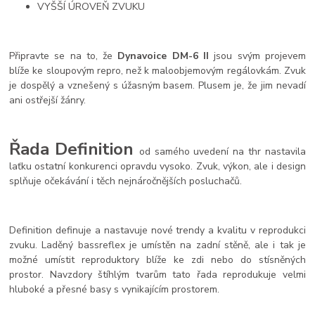
VYŠŠÍ ÚROVEŇ ZVUKU
Připravte se na to, že
Dynavoice DM-6 II
jsou svým projevem
blíže ke sloupovým repro, než k maloobjemovým regálovkám. Zvuk
je dospělý a vznešený s úžasným basem. Plusem je, že jim nevadí
ani ostřejší žánry.
Řada Definition
od samého uvedení na thr nastavila
laťku ostatní konkurenci opravdu vysoko. Zvuk, výkon, ale i design
splňuje očekávání i těch nejnáročnějších posluchačů.
Definition definuje a nastavuje nové trendy a kvalitu v reprodukci
zvuku. Laděný bassreflex je umístěn na zadní stěně, ale i tak je
možné umístit reproduktory blíže ke zdi nebo do stísněných
prostor. Navzdory štíhlým tvarům tato řada reprodukuje velmi
hluboké a přesné basy s vynikajícím prostorem.