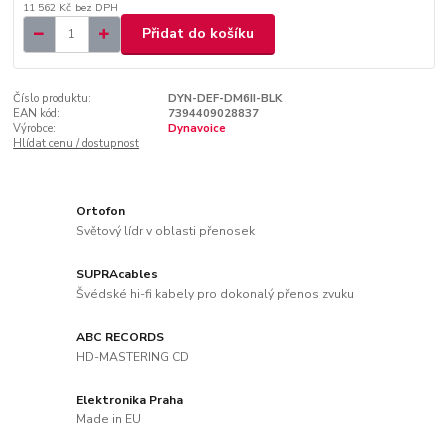
11 562 Kč
bez DPH
Přidat do košíku
Číslo produktu:
DYN-DEF-DM6II-BLK
EAN kód:
7394409028837
Výrobce:
Dynavoice
Hlídat cenu / dostupnost
Ortofon
Světový lídr v oblasti přenosek
SUPRAcables
Švédské hi-fi kabely pro dokonalý přenos zvuku
ABC RECORDS
HD-MASTERING CD
Elektronika Praha
Made in EU