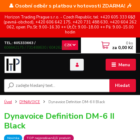
👤 Osobní odběr s platbou v hotovosti ZDARMA! 🎶
Horizon Trading Prague s.r.o. - Czech Republic, tel: +420 605 333 663
(pevná-obchod), +420 606 642 175, +420 731 488 630, +420 604 262
062, open: Po,St: 9.00-16.30 ++ Út,Čt: 9.00-18.00 ++ Pá: 9.00-15.00
hodin
0
ks
TEL.: 605333663 /
CZK
za
0,00 Kč
606642175 / 731488630 / 604262062
Menu
Hledat
Úvod
DYNAVOICE
Dynavoice Definition DM-6 II Black
Dynavoice Definition DM-6 II
Black
Novinka
TOP nejprodávanější produkt