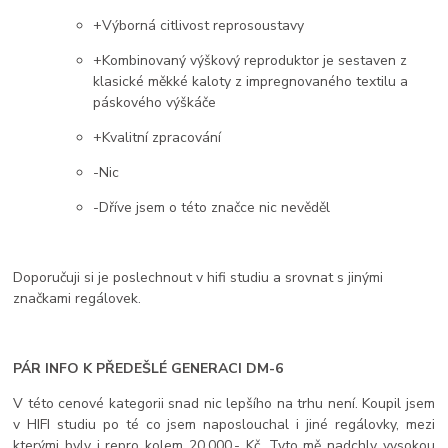
+Výborná citlivost reprosoustavy
+Kombinovaný výškový reproduktor je sestaven z
klasické měkké kaloty z impregnovaného textilu a
páskového výškáče
+Kvalitní zpracování
-Nic
-Dříve jsem o této značce nic nevěděl
Doporučuji si je poslechnout v hifi studiu a srovnat s jinými
značkami regálovek.
PÁR INFO K PŘEDEŠLÉ GENERACI DM-6
V této cenové kategorii snad nic lepšího na trhu není. Koupil jsem
v HIFI studiu po té co jsem naposlouchal i jiné regálovky, mezi
kterými byly i repro kolem 20.000,- Kč. Tyto mě nadchly vysokou