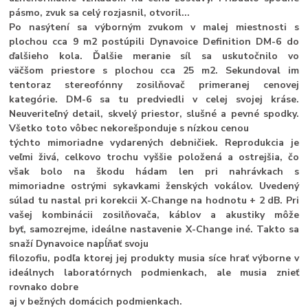
pásmo, zvuk sa celý rozjasnil, otvoril...
Po nasýtení sa výborným zvukom v malej miestnosti s
plochou cca 9 m2 postúpili Dynavoice Definition DM-6 do
ďalšieho kola. Ďalšie meranie síl sa uskutočnilo vo
väčšom priestore s plochou cca 25 m2. Sekundoval im
tentoraz stereofónny zosilňovač primeranej cenovej
kategórie. DM-6 sa tu predviedli v celej svojej kráse.
Neuveriteľný detail, skvelý priestor, slušné a pevné spodky.
Všetko toto vôbec nekorešponduje s nízkou cenou
týchto mimoriadne vydarených debničiek. Reprodukcia je
veľmi živá, celkovo trochu vyššie položená a ostrejšia, čo
však bolo na škodu hádam len pri nahrávkach s
mimoriadne ostrými sykavkami ženských vokálov. Uvedený
súlad tu nastal pri korekcii X-Change na hodnotu + 2 dB. Pri
vašej kombinácii zosilňovača, káblov a akustiky môže
byť, samozrejme, ideálne nastavenie X-Change iné. Takto sa
snaží Dynavoice napĺňať svoju
filozofiu, podľa ktorej jej produkty musia síce hrať výborne v
ideálnych laboratórnych podmienkach, ale musia znieť
rovnako dobre
aj v bežných domácich podmienkach.