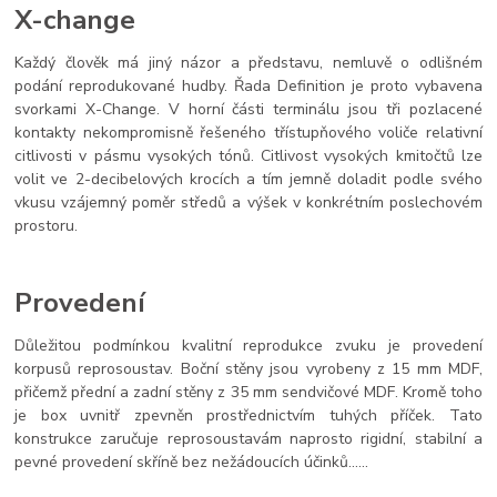
X-change
Každý člověk má jiný názor a představu, nemluvě o odlišném
podání reprodukované hudby. Řada Definition je proto vybavena
svorkami X-Change. V horní části terminálu jsou tři pozlacené
kontakty nekompromisně řešeného třístupňového voliče relativní
citlivosti v pásmu vysokých tónů. Citlivost vysokých kmitočtů lze
volit ve 2-decibelových krocích a tím jemně doladit podle svého
vkusu vzájemný poměr středů a výšek v konkrétním poslechovém
prostoru.
Provedení
Důležitou podmínkou kvalitní reprodukce zvuku je provedení
korpusů reprosoustav. Boční stěny jsou vyrobeny z 15 mm MDF,
přičemž přední a zadní stěny z 35 mm sendvičové MDF. Kromě toho
je box uvnitř zpevněn prostřednictvím tuhých příček. Tato
konstrukce zaručuje reprosoustavám naprosto rigidní, stabilní a
pevné provedení skříně bez nežádoucích účinků......