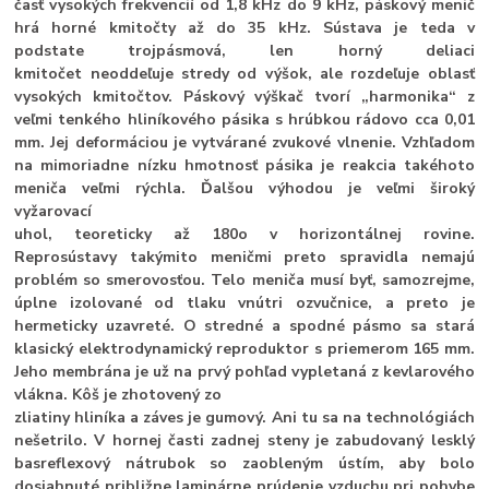
časť vysokých frekvencií od
1,8 kHz do 9 kHz, páskový menič
hrá horné kmitočty až do 35 kHz. Sústava je teda v
podstate trojpásmová, len horný deliaci
kmitočet neoddeľuje stredy od výšok, ale rozdeľuje oblasť
vysokých kmitočtov. Páskový výškač tvorí „harmonika“ z
veľmi tenkého hliníkového pásika s hrúbkou rádovo cca 0,01
mm. Jej deformáciou je vytvárané zvukové vlnenie. Vzhľadom
na mimoriadne nízku hmotnosť pásika je reakcia takéhoto
meniča veľmi rýchla. Ďalšou výhodou je veľmi široký
vyžarovací
uhol, teoreticky až 180o v horizontálnej rovine.
Reprosústavy takýmito meničmi preto spravidla nemajú
problém so smerovosťou. Telo meniča musí byť, samozrejme,
úplne izolované od tlaku vnútri ozvučnice, a preto je
hermeticky uzavreté. O stredné a spodné pásmo sa stará
klasický elektrodynamický reproduktor s priemerom 165 mm.
Jeho membrána je už na prvý pohľad vypletaná z kevlarového
vlákna. Kôš je zhotovený zo
zliatiny hliníka a záves je gumový. Ani tu sa na technológiách
nešetrilo. V hornej časti zadnej steny je zabudovaný lesklý
basreflexový nátrubok so zaobleným ústím, aby bolo
dosiahnuté približne laminárne prúdenie vzduchu pri pohybe