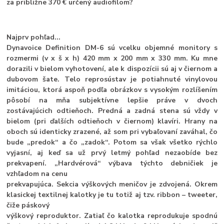
za približne 370 € určený audiofilom?
Najprv pohľad...
Dynavoice Definition DM-6 sú vcelku objemné monitory s
rozmermi (v x š x h) 420 mm x 200 mm x 330 mm. Ku mne
dorazili v bielom vyhotovení, ale k dispozícii sú aj v čiernom a
dubovom šate. Telo reprosústav je potiahnuté vinylovou
imitáciou, ktorá aspoň podľa obrázkov s vysokým rozlíšením
pôsobí na mňa subjektívne lepšie práve v dvoch
zostávajúcich odtieňoch. Predná a zadná stena sú vždy v
bielom (pri ďalších odtieňoch v čiernom) klavíri. Hrany na
oboch sú identicky zrazené, až som pri vybaľovaní zaváhal, čo
bude „predok“ a čo „zadok“. Potom sa však všetko rýchlo
vyjasní, aj keď sa už prvý letmý pohľad nezaobíde bez
prekvapení. „Hardvérová“ výbava týchto debničiek je
vzhľadom na cenu
prekvapujúca. Sekcia výškových meničov je zdvojená. Okrem
klasickej textilnej kalotky je tu totiž aj tzv. ribbon – tweeter,
čiže páskový
výškový reproduktor. Zatiaľ čo kalotka reprodukuje spodnú