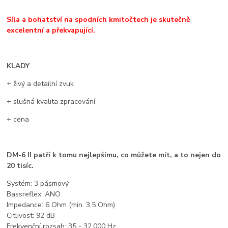
Síla a bohatství na spodních kmitočtech je skutečně
excelentní a překvapující.
KLADY
+ živý a detailní zvuk
+ slušná kvalita zpracování
+ cena
DM-6 II patří k tomu nejlepšímu, co můžete mít, a to nejen do
20 tisíc.
Systém: 3 pásmový
Bassreflex: ANO
Impedance: 6 Ohm (min. 3,5 Ohm)
Citlivost: 92 dB
Frekvenční rozsah: 35 - 32.000 Hz