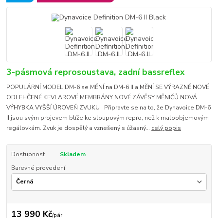
3-pásmová reprosoustava, zadní bassreflex
POPULÁRNÍ MODEL DM-6 se MĚNÍ na DM-6 II a MĚNÍ SE VÝRAZNĚ NOVÉ
ODLEHČENÉ KEVLAROVÉ MEMBRÁNY NOVÉ ZÁVĚSY MĚNIČŮ NOVÁ
VÝHYBKA VYŠŠÍ ÚROVEŇ ZVUKU Připravte se na to, že Dynavoice DM-6
II jsou svým projevem blíže ke sloupovým repro, než k maloobjemovým
regálovkám. Zvuk je dospělý a vznešený s úžasný...
celý popis
Dostupnost
Skladem
Barevné provedení
13 990 Kč
/
pár