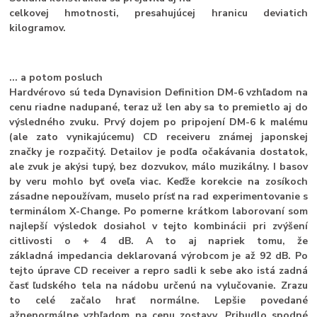
celkovej hmotnosti, presahujúcej hranicu deviatich
kilogramov.
... a potom posluch
Hardvérovo sú teda Dynavision Definition DM-6 vzhľadom na
cenu riadne nadupané, teraz už len aby sa to premietlo aj do
výsledného zvuku. Prvý dojem po pripojení DM-6 k malému
(ale zato vynikajúcemu) CD receiveru známej japonskej
značky je rozpačitý. Detailov je podľa očakávania dostatok,
ale zvuk je akýsi tupý, bez dozvukov, málo muzikálny. I basov
by veru mohlo byť oveľa viac. Keďže korekcie na zosíkoch
zásadne nepoužívam, muselo prísť na rad experimentovanie s
terminálom X-Change. Po pomerne krátkom laborovaní som
najlepší výsledok dosiahol v tejto kombinácii pri zvýšení
citlivosti o + 4 dB. A to aj napriek tomu, že
základná impedancia deklarovaná výrobcom je až 92 dB. Po
tejto úprave CD receiver a repro sadli k sebe ako istá zadná
časť ľudského tela na nádobu určenú na vylučovanie. Zrazu
to celé začalo hrať normálne. Lepšie povedané
ažnenormálne vzhľadom na cenu zostavy. Pribudlo spodné