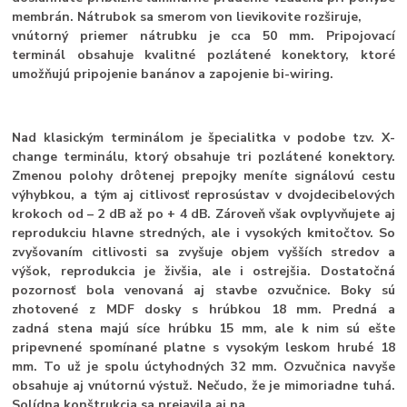
membrán. Nátrubok sa smerom von lievikovite rozširuje,
vnútorný priemer nátrubku je cca 50 mm. Pripojovací
terminál obsahuje kvalitné pozlátené konektory, ktoré
umožňujú pripojenie banánov a zapojenie bi-wiring.
Nad klasickým terminálom je špecialitka v podobe tzv. X-
change terminálu, ktorý obsahuje tri pozlátené konektory.
Zmenou polohy drôtenej prepojky meníte signálovú cestu
výhybkou, a tým aj citlivosť reprosústav v dvojdecibelových
krokoch od – 2 dB až po + 4 dB. Zároveň však ovplyvňujete aj
reprodukciu hlavne stredných, ale i vysokých kmitočtov. So
zvyšovaním citlivosti sa zvyšuje objem vyšších stredov a
výšok, reprodukcia je živšia, ale i ostrejšia. Dostatočná
pozornosť bola venovaná aj stavbe ozvučnice. Boky sú
zhotovené z MDF dosky s hrúbkou 18 mm. Predná a
zadná stena majú síce hrúbku 15 mm, ale k nim sú ešte
pripevnené spomínané platne s vysokým leskom hrubé 18
mm. To už je spolu úctyhodných 32 mm. Ozvučnica navyše
obsahuje aj vnútornú výstuž. Nečudo, že je mimoriadne tuhá.
Solídna konštrukcia sa prejavila aj na