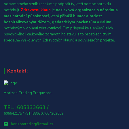
od samotného vzniku snažíme podpořit ty, kteří pomoc opravdu
potřebují.
Zdravotní klaun
je
nezisková organizace s národní a
mezinárodní působností
, která
přináší humor a radost
hospitalizovaným dětem, geriatrickým pacientům
a dalším
potřebným v oblasti zdravotnictví. Tím přispívá ke zlepšení jejich
psychického i celkového zdravotního stavu, a to prostřednictvím
speciálně vyškolených Zdravotních klaunů a souvisejících projektů.
Kontakt:
Horizon Trading Prague sro
TEL.: 605333663 /
606642175 / 731488630 / 604262062
horizontrading@email.cz