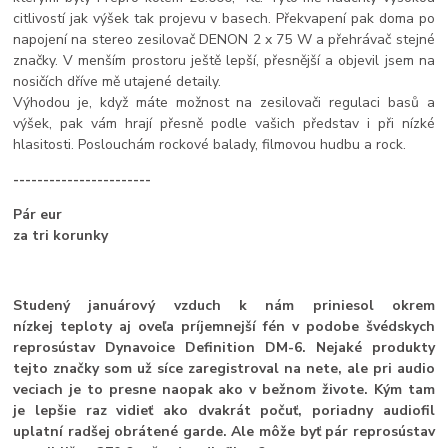
citlivostí jak výšek tak projevu v basech. Překvapení pak doma po
napojení na stereo zesilovač DENON 2 x 75 W a přehrávač stejné
značky. V menším prostoru ještě lepší, přesnější a objevil jsem na
nosičích dříve mě utajené detaily.
Výhodou je, když máte možnost na zesilovači regulaci basů a
výšek, pak vám hrají přesně podle vašich představ i při nízké
hlasitosti. Poslouchám rockové balady, filmovou hudbu a rock.
-----------------------
Pár eur
za tri korunky
Studený januárový vzduch k nám priniesol okrem
nízkej teploty aj oveľa príjemnejší fén v podobe švédskych
reprosústav Dynavoice Definition DM-6. Nejaké produkty
tejto značky som už síce zaregistroval na nete, ale pri audio
veciach je to presne naopak ako v bežnom živote. Kým tam
je lepšie raz vidieť ako dvakrát počuť, poriadny audiofil
uplatní radšej obrátené garde. Ale môže byť pár reprosústav