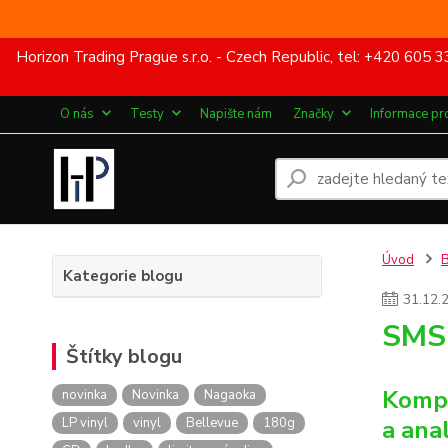
Horizon Trading Prague s.r.o. - Czech Republic, tel: +420 60
O nás
Testy
Napište nám
Značky
Informace pr
Úvod
Kategorie blogu
31
.
12
.
SMS
Štítky blogu
Kompa
novinka
Novinka
Nagaoka
LP vinyl
vinyl
Bellevue
180g
a ana