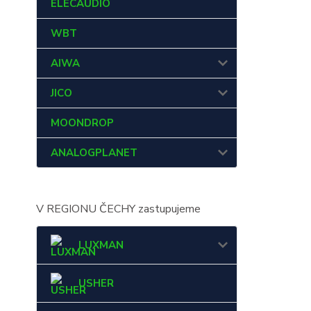
ELECAUDIO
WBT
AIWA
JICO
MOONDROP
ANALOGPLANET
V REGIONU ČECHY zastupujeme
LUXMAN
USHER