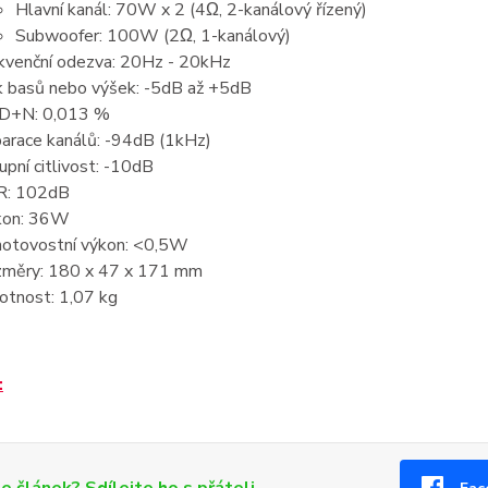
Hlavní kanál: 70W x 2 (4Ω, 2-kanálový řízený)
Subwoofer: 100W (2Ω, 1-kanálový)
kvenční odezva: 20Hz - 20kHz
k basů nebo výšek: -5dB až +5dB
D+N: 0,013 %
arace kanálů: -94dB (1kHz)
upní citlivost: -10dB
R: 102dB
kon: 36W
otovostní výkon: <0,5W
měry: 180 x 47 x 171 mm
tnost: 1,07 kg
: