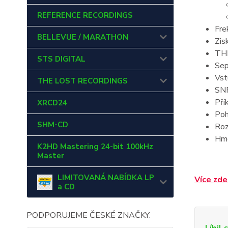
REFERENCE RECORDINGS
Fre
BELLEVUE / MARATHON
Zis
TH
STS DIGITAL
Sep
Vst
THE LOST RECORDINGS
SN
Pří
XRCD24
Poh
SHM-CD
Roz
Hmo
K2HD Mastering 24-bit 100kHz
Master
LIMITOVANÁ NABÍDKA LP
Více zde
a CD
PODPORUJEME ČESKÉ ZNAČKY: