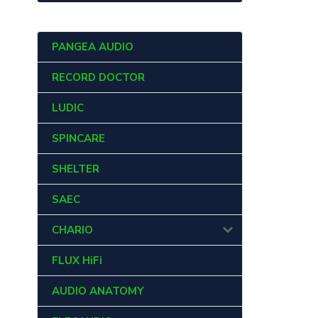
PANGEA AUDIO
RECORD DOCTOR
LUDIC
SPINCARE
SHELTER
SAEC
CHARIO
FLUX HiFi
AUDIO ANATOMY