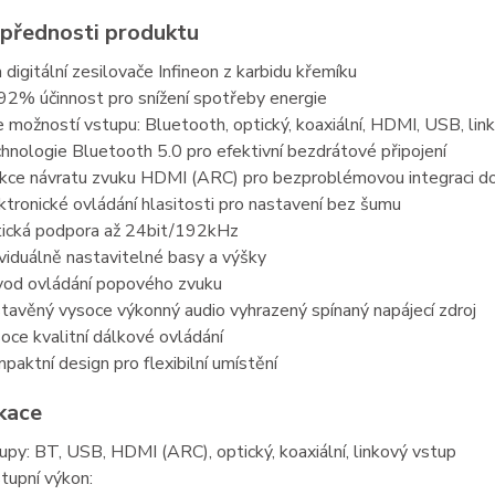
 přednosti produktu
 digitální zesilovače Infineon z karbidu křemíku
92% účinnost pro snížení spotřeby energie
e možností vstupu: Bluetooth, optický, koaxiální, HDMI, USB, lin
hnologie Bluetooth 5.0 pro efektivní bezdrátové připojení
kce návratu zvuku HDMI (ARC) pro bezproblémovou integraci d
ktronické ovládání hlasitosti pro nastavení bez šumu
ická podpora až 24bit/192kHz
ividuálně nastavitelné basy a výšky
od ovládání popového zvuku
tavěný vysoce výkonný audio vyhrazený spínaný napájecí zdroj
oce kvalitní dálkové ovládání
paktní design pro flexibilní umístění
ikace
upy: BT, USB, HDMI (ARC), optický, koaxiální, linkový vstup
tupní výkon: