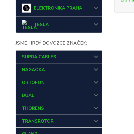
Líbil 
ELEKTRONIKA PRAHA
TESLA
JSME HRDÝ DOVOZCE ZNAČEK:
SUPRA CABLES
NAGAOKA
ORTOFON
DUAL
THORENS
TRANSROTOR