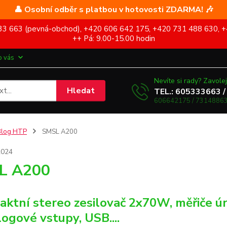
👤 Osobní odběr s platbou v hotovosti ZDARMA! 🎶
5 333 663 (pevná-obchod), +420 606 642 175, +420 731 488 630, +
++ Pá: 9.00-15.00 hodin
o vás
Nevíte si rady? Zavolej
Hledat
TEL.: 605333663 /
606642175 / 73148863
Blog HTP
SMSL A200
2024
L A200
ktní stereo zesilovač 2x70W, měřiče úro
logové vstupy, USB....