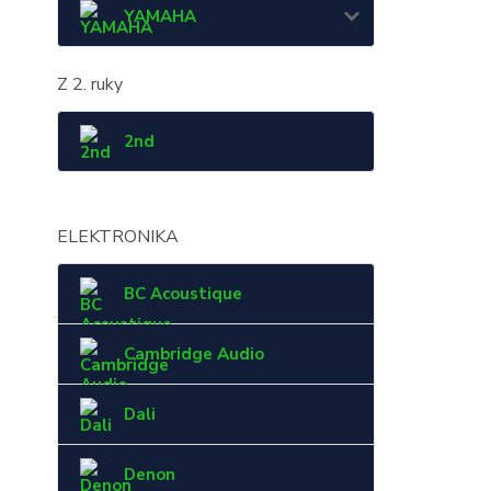
YAMAHA
Z 2. ruky
2nd
ELEKTRONIKA
BC Acoustique
Cambridge Audio
Dali
Denon