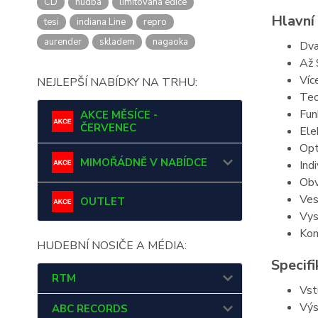
CD
hudba
limitovaná edice
Hlavní
tesi
indiana Line
repro
aurender
skladem
nagaoka
Dva
Až 
Víc
NEJLEPŠÍ NABÍDKY NA TRHU:
Tec
Fun
AKCE MĚSÍCE -
ČERVENEC
Ele
Opt
MIMOŘÁDNĚ V NABÍDCE
Ind
Obv
Ves
OUTLET
Vys
Kom
HUDEBNÍ NOSIČE A MÉDIA:
Specif
RTM
Vst
Výs
ABC RECORDS