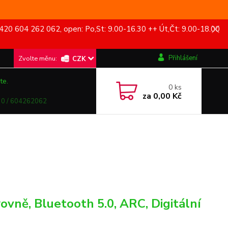
420 604 262 062, open: Po,St: 9.00-16.30 ++ Út,Čt: 9.00-18.00
Přihlášení
CZK
te.
0
ks
za
0,00 Kč
0 / 604262062
vně, Bluetooth 5.0, ARC, Digitální