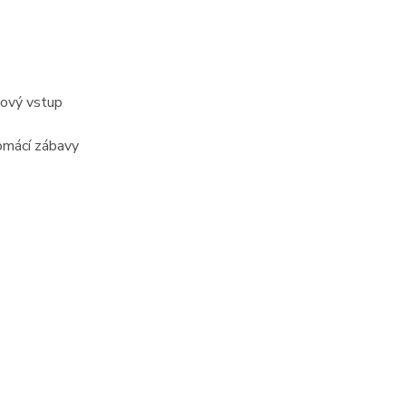
kový vstup
omácí zábavy