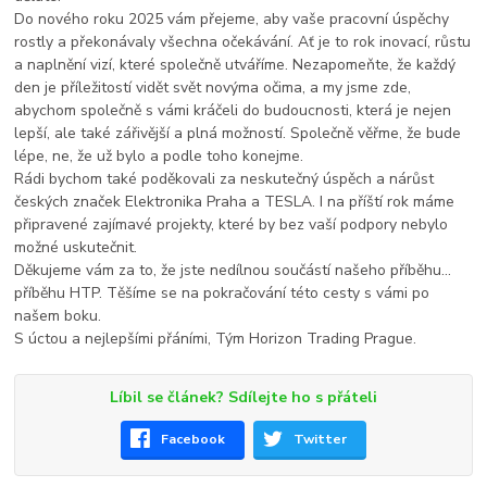
Do nového roku 2025 vám přejeme, aby vaše pracovní úspěchy
rostly a překonávaly všechna očekávání. Ať je to rok inovací, růstu
a naplnění vizí, které společně utváříme. Nezapomeňte, že každý
den je příležitostí vidět svět novýma očima, a my jsme zde,
abychom společně s vámi kráčeli do budoucnosti, která je nejen
lepší, ale také zářivější a plná možností. Společně věřme, že bude
lépe, ne, že už bylo a podle toho konejme.
Rádi bychom také poděkovali za neskutečný úspěch a nárůst
českých značek Elektronika Praha a TESLA. I na příští rok máme
připravené zajímavé projekty, které by bez vaší podpory nebylo
možné uskutečnit.
Děkujeme vám za to, že jste nedílnou součástí našeho příběhu...
příběhu HTP. Těšíme se na pokračování této cesty s vámi po
našem boku.
S úctou a nejlepšími přáními, Tým Horizon Trading Prague.
Líbil se článek? Sdílejte ho s přáteli
Facebook
Twitter