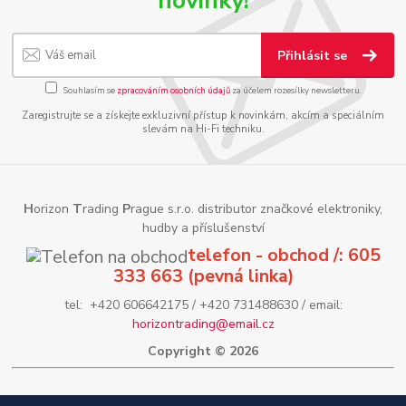
novinky!
Přihlásit se
Souhlasím se
zpracováním osobních údajů
za účelem rozesílky newsletteru.
Zaregistrujte se a získejte exkluzivní přístup k novinkám, akcím a speciálním
slevám na Hi-Fi techniku.
H
orizon
T
rading
P
rague s.r.o. distributor značkové elektroniky,
hudby a příslušenství
telefon - obchod /: 605
333 663 (pevná linka)
tel: +420 606642175 / +420 731488630 / email:
horizontrading@email.cz
Copyright © 2026