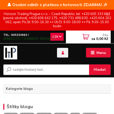
👤 Osobní odběr s platbou v hotovosti ZDARMA! 🎶
Horizon Trading Prague s.r.o. - Czech Republic, tel: +420 605 333 663
(pevná-obchod), +420 606 642 175, +420 731 488 630, +420 604 262
062, open: Po,St: 9.00-16.30 ++ Út,Čt: 9.00-18.00 ++ Pá: 9.00-15.00
hodin
0
ks
TEL.: 605333663 /
CZK
za
0,00 Kč
606642175 / 731488630 / 604262062
Menu
Hledat
Kategorie blogu
Štítky blogu