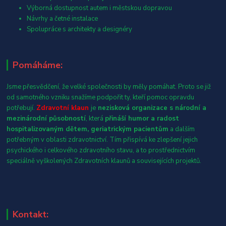
Výborná dostupnost autem i městskou dopravou
Návrhy a četné instalace
Spolupráce s architekty a designéry
Pomáháme:
Jsme přesvědčení, že velké společnosti by měly pomáhat. Proto se již
od samotného vzniku snažíme podpořit ty, kteří pomoc opravdu
potřebují.
Zdravotní klaun
je
nezisková organizace s národní a
mezinárodní působností
, která
přináší humor a radost
hospitalizovaným dětem, geriatrickým pacientům
a dalším
potřebným v oblasti zdravotnictví. Tím přispívá ke zlepšení jejich
psychického i celkového zdravotního stavu, a to prostřednictvím
speciálně vyškolených Zdravotních klaunů a souvisejících projektů.
Kontakt: