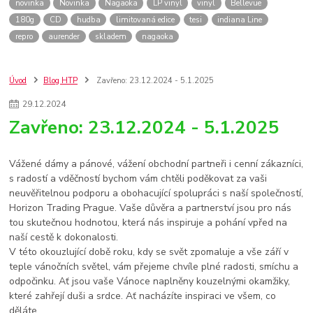
novinka
Novinka
Nagaoka
LP vinyl
vinyl
Bellevue
180g
CD
hudba
limitovaná edice
tesi
indiana Line
repro
aurender
skladem
nagaoka
Úvod
Blog HTP
Zavřeno: 23.12.2024 - 5.1.2025
29
.
12
.
2024
Zavřeno: 23.12.2024 - 5.1.2025
Vážené dámy a pánové, vážení obchodní partneři i cenní zákazníci,
s radostí a vděčností bychom vám chtěli poděkovat za vaši
neuvěřitelnou podporu a obohacující spolupráci s naší společností,
Horizon Trading Prague. Vaše důvěra a partnerství jsou pro nás
tou skutečnou hodnotou, která nás inspiruje a pohání vpřed na
naší cestě k dokonalosti.
V této okouzlující době roku, kdy se svět zpomaluje a vše září v
teple vánočních světel, vám přejeme chvíle plné radosti, smíchu a
odpočinku. Ať jsou vaše Vánoce naplněny kouzelnými okamžiky,
které zahřejí duši a srdce. Ať nacházíte inspiraci ve všem, co
děláte.