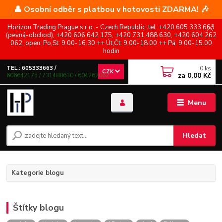
👤 Osobní odběr s platbou v hotovosti ZDARMA! 🎶
Horizon Trading Prague s.r.o. - Czech Republic, tel: +420 605 333 663
(pevná-obchod), +420 606 642 175, +420 731 488 630, +420 604 262
062, open: Po,St: 9.00-16.30 ++ Út,Čt: 9.00-18.00 ++ Pá: 9.00-15.00
hodin
0
ks
TEL.: 605333663 /
CZK
za
0,00 Kč
606642175 / 731488630 / 604262062
Menu
Hledat
Kategorie blogu
Štítky blogu