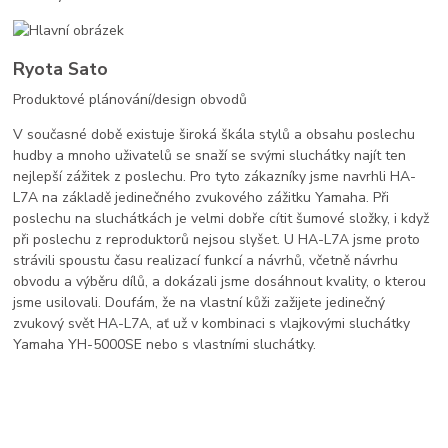
Ryota Sato
Produktové plánování/design obvodů
V současné době existuje široká škála stylů a obsahu poslechu
hudby a mnoho uživatelů se snaží se svými sluchátky najít ten
nejlepší zážitek z poslechu. Pro tyto zákazníky jsme navrhli HA-
L7A na základě jedinečného zvukového zážitku Yamaha. Při
poslechu na sluchátkách je velmi dobře cítit šumové složky, i když
při poslechu z reproduktorů nejsou slyšet. U HA-L7A jsme proto
strávili spoustu času realizací funkcí a návrhů, včetně návrhu
obvodu a výběru dílů, a dokázali jsme dosáhnout kvality, o kterou
jsme usilovali. Doufám, že na vlastní kůži zažijete jedinečný
zvukový svět HA-L7A, ať už v kombinaci s vlajkovými sluchátky
Yamaha YH-5000SE nebo s vlastními sluchátky.