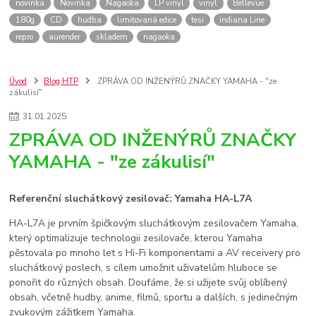
novinka
Novinka
Nagaoka
LP vinyl
vinyl
Bellevue
180g
CD
hudba
limitovaná edice
tesi
indiana Line
repro
aurender
skladem
nagaoka
Úvod
Blog HTP
ZPRÁVA OD INŽENÝRŮ ZNAČKY YAMAHA - "ze
zákulisí"
31
.
01
.
2025
ZPRÁVA OD INŽENÝRŮ ZNAČKY
YAMAHA - "ze zákulisí"
Referenční sluchátkový zesilovač: Yamaha HA-L7A
HA-L7A je prvním špičkovým sluchátkovým zesilovačem Yamaha,
který optimalizuje technologii zesilovače, kterou Yamaha
pěstovala po mnoho let s Hi-Fi komponentami a AV receivery pro
sluchátkový poslech, s cílem umožnit uživatelům hluboce se
ponořit do různých obsah. Doufáme, že si užijete svůj oblíbený
obsah, včetně hudby, anime, filmů, sportu a dalších, s jedinečným
zvukovým zážitkem Yamaha.