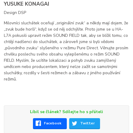
YUSUKE KONAGAI
Design DSP
Milovníci sluchátek oceňují „originální zvuk“ a někdy mají dojem, že
„zvuk bude horší“, když se od něj odchýlíte. Proto jsme se u HA-
L7A pokusili upravit režim SOUND FIELD tak, aby se blížil tomu, co
chtějí nadšenci do sluchátek, a zároveň jsme si byli vědomi
„původního zvuku“ slyšeného v režimu Pure Direct. Věnujte prosím
chvilku poslechu svého obsahu vylepšenému o režim SOUND
FIELD. Myslím, že ucítíte lokalizaci a pohyb zvuku zamýšlený
umělcem nebo producentem, který nelze zažít se samotnými
sluchátky, rozdíly v šesti režimech a zábavu z jiného používání
režimů.
Líbil se článek? Sdílejte ho s přáteli
Facebook
Twitter