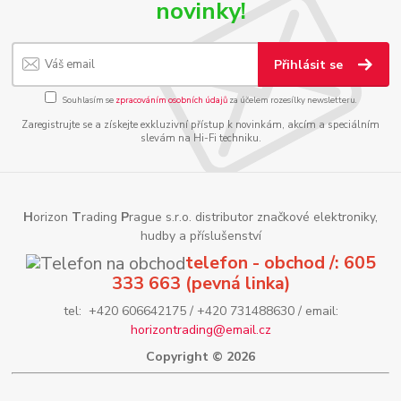
novinky!
Přihlásit se
Souhlasím se
zpracováním osobních údajů
za účelem rozesílky newsletteru.
Zaregistrujte se a získejte exkluzivní přístup k novinkám, akcím a speciálním
slevám na Hi-Fi techniku.
H
orizon
T
rading
P
rague s.r.o. distributor značkové elektroniky,
hudby a příslušenství
telefon - obchod /: 605
333 663 (pevná linka)
tel: +420 606642175 / +420 731488630 / email:
horizontrading@email.cz
Copyright © 2026