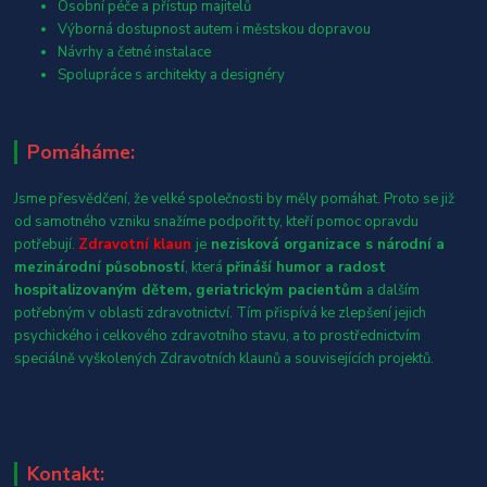
Osobní péče a přístup majitelů
Výborná dostupnost autem i městskou dopravou
Návrhy a četné instalace
Spolupráce s architekty a designéry
Pomáháme:
Jsme přesvědčení, že velké společnosti by měly pomáhat. Proto se již
od samotného vzniku snažíme podpořit ty, kteří pomoc opravdu
potřebují.
Zdravotní klaun
je
nezisková organizace s národní a
mezinárodní působností
, která
přináší humor a radost
hospitalizovaným dětem, geriatrickým pacientům
a dalším
potřebným v oblasti zdravotnictví. Tím přispívá ke zlepšení jejich
psychického i celkového zdravotního stavu, a to prostřednictvím
speciálně vyškolených Zdravotních klaunů a souvisejících projektů.
Kontakt: