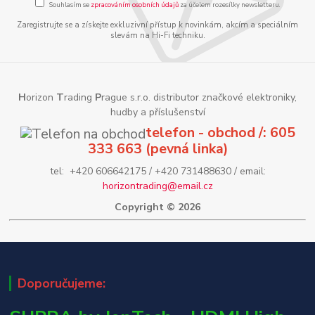
Souhlasím se
zpracováním osobních údajů
za účelem rozesílky newsletteru.
Zaregistrujte se a získejte exkluzivní přístup k novinkám, akcím a speciálním
slevám na Hi-Fi techniku.
H
orizon
T
rading
P
rague s.r.o. distributor značkové elektroniky,
hudby a příslušenství
telefon - obchod /: 605
333 663 (pevná linka)
tel: +420 606642175 / +420 731488630 / email:
horizontrading@email.cz
Copyright © 2026
Doporučujeme: