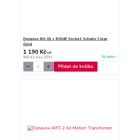
Dynavox RG-01 + R304P Socket Schuko Clear
Gold
1 190 Kč
/
set
Skladem
983 Kč
bez DPH
Přidat do košíku