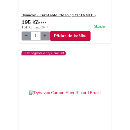
Dynavox - Turntable Cleaning Cloth MFC5
195 Kč
/
sada
Skladem
161 Kč
bez DPH
Přidat do košíku
TOP nejprodávanější produkt