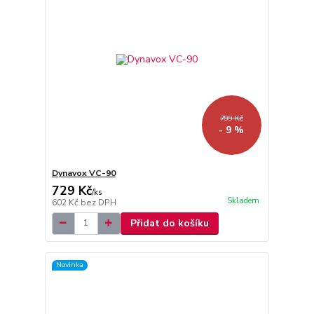
799 Kč
- 9 %
Dynavox VC-90
729 Kč
/
ks
Skladem
602 Kč
bez DPH
Přidat do košíku
Novinka