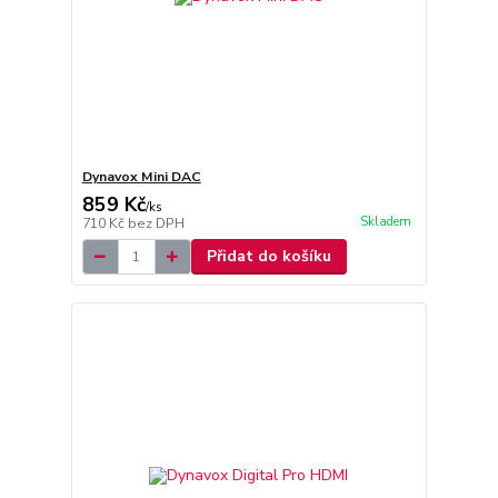
Dynavox Mini DAC
859 Kč
/
ks
Skladem
710 Kč
bez DPH
Přidat do košíku