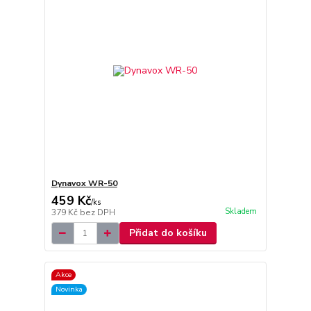
Dynavox WR-50
459 Kč
/
ks
Skladem
379 Kč
bez DPH
Přidat do košíku
Akce
Novinka