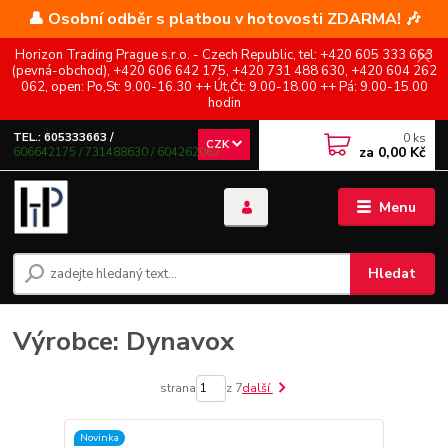
👤 Osobní odběr s platbou v hotovosti ZDARMA! 🎶
Horizon Trading Prague s.r.o. - Czech Republic, tel: +420 605 333 663
(pevná-obchod), +420 606 642 175, +420 731 488 630, +420 604 262
062, open: Po,St: 9.00-16.30 ++ Út,Čt: 9.00-18.00 ++ Pá: 9.00-15.00
hodin
0
ks
TEL.: 605333663 /
CZK
za
0,00 Kč
606642175 / 731488630 / 604262062
Menu
Hledat
Výrobce: Dynavox
strana
z 7
další
Novinka