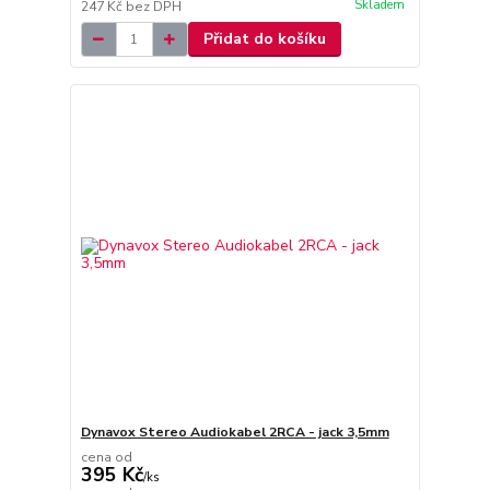
Skladem
247 Kč
bez DPH
Přidat do košíku
Dynavox Stereo Audiokabel 2RCA - jack 3,5mm
cena od
395 Kč
/
ks