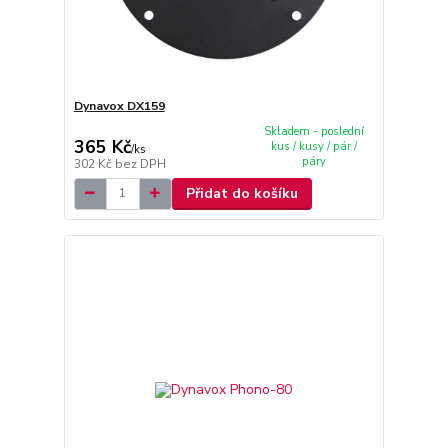
Dynavox DX159
Skladem - poslední
365 Kč
kus / kusy / pár /
/
ks
páry
302 Kč
bez DPH
Přidat do košíku