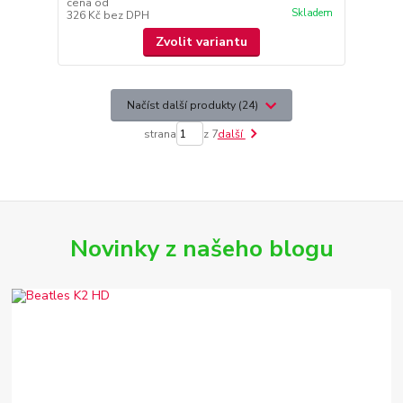
cena od
Skladem
326 Kč
bez DPH
Zvolit variantu
Načíst další produkty (24)
strana
z 7
další
Novinky z našeho blogu