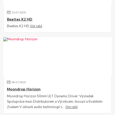
22
.
07
.
2025
Beatles K2 HD
Beatles K2 HD
číst celé
08
.
07
.
2025
Moondrop Horizon
Moondrop Horizon 50mm ULT Dynamic Driver: Výsledek
Spolupráce mezi Distributorem a Výrobcem, Inovací a Kvalitním
Zvukem V oblasti audio technologií s...
číst celé