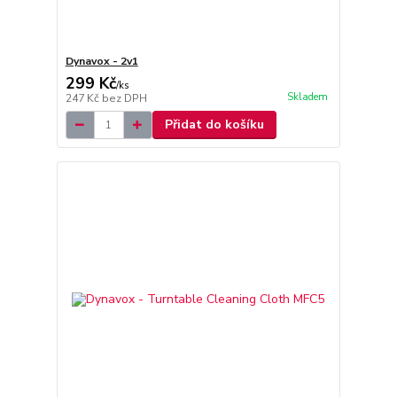
Dynavox - 2v1
299 Kč
/
ks
Skladem
247 Kč
bez DPH
Přidat do košíku