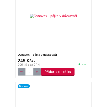
Dynavox - pájka v dávkovači
249 Kč
/
ks
Skladem
206 Kč
bez DPH
Přidat do košíku
Novinka